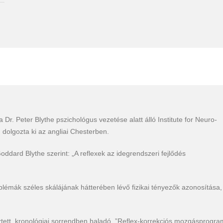
r. Peter Blythe pszichológus vezetése alatt álló Institute for Neuro-
 dolgozta ki az angliai Chesterben.
oddard Blythe szerint: „A reflexek az idegrendszeri fejlődés
blémák széles skálájának hátterében lévő fizikai tényezők azonosítása,
ztett, kronológiai sorrendben haladó, ”Reflex-korrekciós mozgásprogra