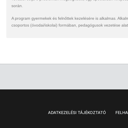
során.
A program gyermekek és felnőttek kezelésére is alkalmas. Alkal
csoportos (óvodai/iskolai) formában, pedagógusok vezetése alat
ADATKEZELÉSI TÁJÉKOZTATÓ
FELHA