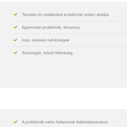
Tanulási és viselkedési problémák széles skálája
Egyensúlyi problémák, tériszony
Írási, olvasási nehézségek
Szorongás, túlzott félénkség
A problémák valós hátterének feltérképezésével