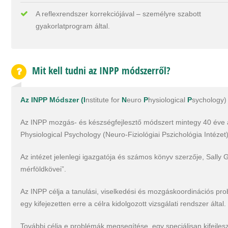
A reflexrendszer korrekciójával – személyre szabott
gyakorlatprogram által.
Mit kell tudni az INPP módszerről?
Az INPP Módszer (
I
nstitute for
N
euro
P
hysiological
P
sychology)
Az INPP mozgás- és készségfejlesztő módszert mintegy 40 éve a D
Physiological Psychology (Neuro-Fiziológiai Pszichológia Intézet)
Az intézet jelenlegi igazgatója és számos könyv szerzője, Sally G
mérföldkövei”.
Az INPP célja a tanulási, viselkedési és mozgáskoordinációs pro
egy kifejezetten erre a célra kidolgozott vizsgálati rendszer által.
További célja e problémák megsegítése, egy speciálisan kifejles