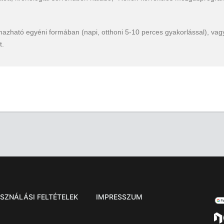
mazható egyéni formában (napi, otthoni 5-10 perces gyakorlással), vag
t.
SZNÁLÁSI FELTÉTELEK
IMPRESSZUM