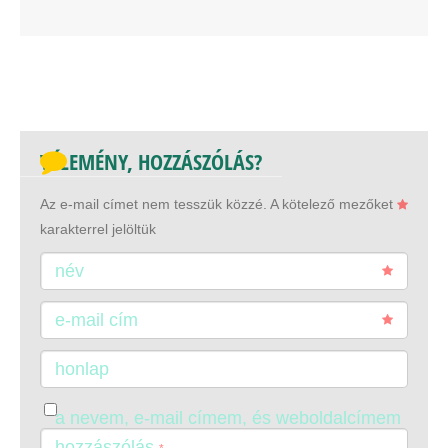
VÉLEMÉNY, HOZZÁSZÓLÁS?
Az e-mail címet nem tesszük közzé.
A kötelező mezőket
karakterrel jelöltük
név
e-mail cím
honlap
a nevem, e-mail címem, és weboldalcímem
mentése a böngészőben a következő
hozzászólás