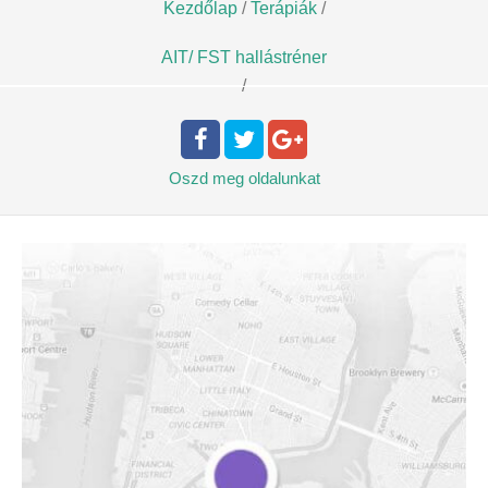
Kezdőlap
/
Terápiák
/
AIT/ FST hallástréner
/
Oszd meg
oldalunkat