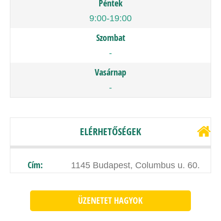
Péntek
9:00-19:00
Szombat
-
Vasárnap
-
ELÉRHETŐSÉGEK
Cím:
1145 Budapest, Columbus u. 60.
ÜZENETET HAGYOK