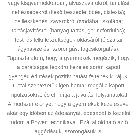
vagy kisgyermekkorban; alvászavarokról; tanulási
nehézségekről (késő beszédfejlődés, dislexia);
beilleszkedési zavarokról óvodába, iskolába;
tartásjavításról (hanyag tartás, gerincferdülés);
testi és lelki feszültségek oldásáról (éjszakai
ágybavizelés, szorongás, fogcsikorgatás).
Tapasztalatom, hogy a gyermekek megérzik, hogy
a barátságos légkörű kezelés során kapott
gyengéd érintések pozitív hatást fejtenek ki rájuk.
Fiatal szervezetük igen hamar reagál a kapott
impulzusokra, és elindítja a javulási folyamatokat.
A módszer előnye, hogy a gyermekek kezelésével
akár egy időben az édesanyát, édesapát is kezelni
tudom a Bowen technikával. Ezáltal oldható az ő
aggódásuk, szorongásuk is.