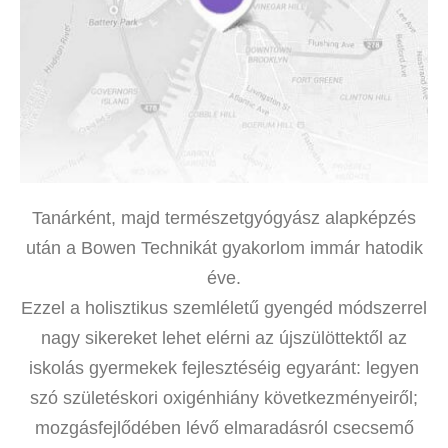
Tanárként, majd természetgyógyász alapképzés
után a Bowen Technikát gyakorlom immár hatodik
éve.
Ezzel a holisztikus szemléletű gyengéd módszerrel
nagy sikereket lehet elérni az újszülöttektől az
iskolás gyermekek fejlesztéséig egyaránt: legyen
szó születéskori oxigénhiány következményeiről;
mozgásfejlődében lévő elmaradásról csecsemő