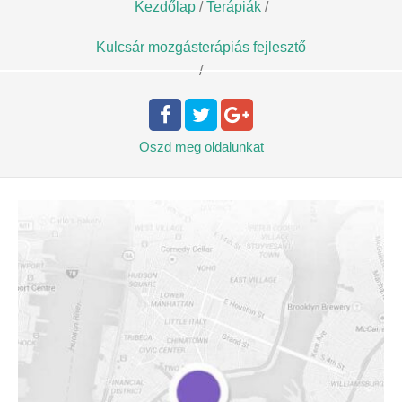
Kezdőlap
/
Terápiák
/
Kulcsár mozgásterápiás fejlesztő
/
Oszd meg
oldalunkat