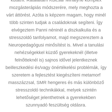
kutatni. Rátaláltam Kulcsár Mihályné komplex
mozgásterápiás módszerére, mely meghozta a
várt áttörést. Azóta is képzem magam, hogy minél
több szinten tudjak a családoknak segíteni. Így
elvégeztem Panni néninél a diszkalkulia és a
stresszoldó tanfolyamot, majd megszereztem a
Neuropedagógusi minősítést is. Mivel a tanulási
nehézségekkel küzdő gyerekeknél (illetve
felnőtteknél is) sajnos idővel jelentkeznek
beilleszkedési és/vagy önértékelési problémák, így
szeretem a fejlesztést kiegészíteni metamorf
masszázzsal, SMR hengeres és más különböző
stresszoldó technikákkal, melyek szintén
lehetőséget jelenthetnek a gyerekekben
szunnyadó feszültség oldásra.