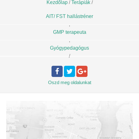
Kezdőlap
/
Terápiák
/
AIT/ FST hallástréner
,
GMP terapeuta
,
Gyógypedagógus
/
Oszd meg
oldalunkat