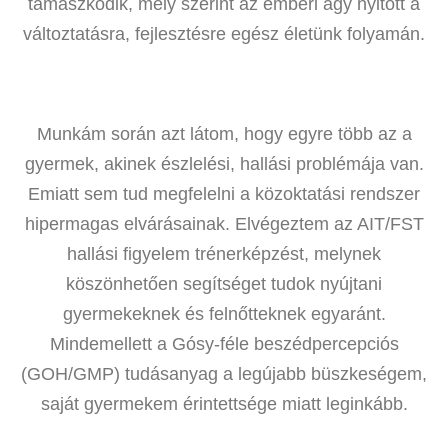
támaszkodik, mely szerint az emberi agy nyitott a
változtatásra, fejlesztésre egész életünk folyamán.
Munkám során azt látom, hogy egyre több az a
gyermek, akinek észlelési, hallási problémája van.
Emiatt sem tud megfelelni a közoktatási rendszer
hipermagas elvárásainak. Elvégeztem az AIT/FST
hallási figyelem trénerképzést, melynek
köszönhetően segítséget tudok nyújtani
gyermekeknek és felnőtteknek egyaránt.
Mindemellett a Gósy-féle beszédpercepciós
(GOH/GMP) tudásanyag a legújabb büszkeségem,
saját gyermekem érintettsége miatt leginkább.