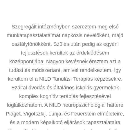
Szegregált intézményben szereztem meg első
munkatapasztalataimat napközis nevelőként, majd
osztályfőnökként. Szülés után pedig az egyéni
fejlesztések kerültek az érdeklődésem
középpontjába. Nagyon kevésnek éreztem azt a
tudást és módszertant, amivel rendelkeztem, így
kerültem el a NILD Tanulási Terápiás képzésekre.
Ezáltal óvodás és általános iskolás gyermekek
komplex kognitív terápiás fejlesztésével
foglalkozhatom. A NILD neuropszichológiai háttere
Piaget, Vigotszkij, Lurija, és Feuerstein elméleteire,
és a modern képalkotó eljárások tapasztalataira