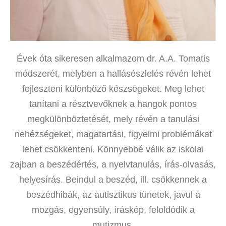
Évek óta sikeresen alkalmazom dr. A.A. Tomatis
módszerét, melyben a hallásészlelés révén lehet
fejleszteni különböző készségeket. Meg lehet
tanítani a résztvevőknek a hangok pontos
megkülönböztetését, mely révén a tanulási
nehézségeket, magatartási, figyelmi problémákat
lehet csökkenteni. Könnyebbé válik az iskolai
zajban a beszédértés, a nyelvtanulás, írás-olvasás,
helyesírás. Beindul a beszéd, ill. csökkennek a
beszédhibák, az autisztikus tünetek, javul a
mozgás, egyensúly, íráskép, feloldódik a
mutizmus.