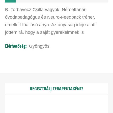
B. Torbavecz Csilla vagyok. Némettanár,
óvodapedagógus és Neuro-Feedback tréner,
emellett főállású anya. Az anyaság ideje alatt
jöttem rá, hogy a saját gyerekeimnek is
folyamatosan szüksége van segítségre. A középső
Elérhetőség:
Gyöngyös
lányom diszlexiás, diszgráfiás és…
REGISZTRÁLJ TERAPEUTAKÉNT!