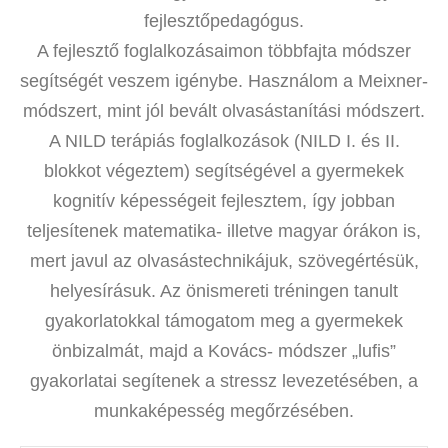
fejlesztőpedagógus.
A fejlesztő foglalkozásaimon többfajta módszer
segítségét veszem igénybe. Használom a Meixner-
módszert, mint jól bevált olvasástanítási módszert.
A NILD terápiás foglalkozások (NILD I. és II.
blokkot végeztem) segítségével a gyermekek
kognitív képességeit fejlesztem, így jobban
teljesítenek matematika- illetve magyar órákon is,
mert javul az olvasástechnikájuk, szövegértésük,
helyesírásuk. Az önismereti tréningen tanult
gyakorlatokkal támogatom meg a gyermekek
önbizalmát, majd a Kovács- módszer „lufis”
gyakorlatai segítenek a stressz levezetésében, a
munkaképesség megőrzésében.