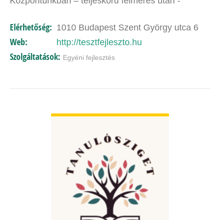
Központunkban – teljeskörű felmérés után -
lehetőség van egyéni és csoportos terápiára.
Elérhetőség:
1010 Budapest Szent György utca 6
Tevékenységi körünk…
Web:
http://tesztfejleszto.hu
Szolgáltatások:
Egyéni fejlesztés
BŐVEBBEN