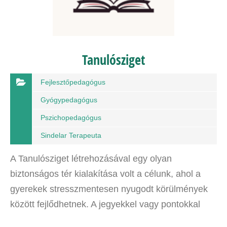
Tanulósziget
Fejlesztőpedagógus
Gyógypedagógus
Pszichopedagógus
Sindelar Terapeuta
A Tanulósziget létrehozásával egy olyan
biztonságos tér kialakítása volt a célunk, ahol a
gyerekek stresszmentesen nyugodt körülmények
között fejlődhetnek. A jegyekkel vagy pontokkal
ösztönzött tanulás helyett itt a belső motiváció