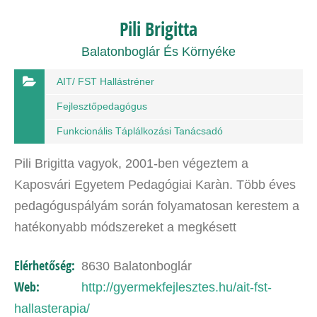
Pili Brigitta
Balatonboglár És Környéke
AIT/ FST Hallástréner
Fejlesztőpedagógus
Funkcionális Táplálkozási Tanácsadó
Pili Brigitta vagyok, 2001-ben végeztem a
Kaposvári Egyetem Pedagógiai Karàn. Több éves
pedagóguspályám során folyamatosan kerestem a
hatékonyabb módszereket a megkésett
beszédfejlődésű, figyelmi problémákkal küzdő,
Elérhetőség:
8630 Balatonboglár
Asperger szindrómás, nem…
Web:
http://gyermekfejlesztes.hu/ait-fst-
hallasterapia/