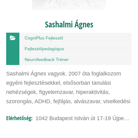
Sashalmi Ágnes
CogniPlus Fejlesztő
Fejlesztőpedagógus
Neurofeedback Tréner
Sashalmi Ágnes vagyok. 2007 óta foglalkozom
egyéni fejlesztésekkel, elsősorban tanulási
nehézségek, figyelemzavar, hiperaktivitás,
szorongás, ADHD, fejfájás, alvászavar, viselkedési
problémák esetében és csúcsteljesítmény
Elérhetőség:
1042 Budapest István út 17-19 Újpesti Ifjúsági Központ
eléréséhez ( felvételi,…