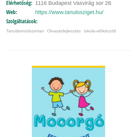
Elérhetőség:
1116 Budapest Vasvirág sor 28.
kialakítására…
Web:
https://www.tanulosziget.hu/
Szolgáltatások:
Tanulásmódszertan
Olvasásfejlesztés
Iskola-előkészítő
BŐVEBBEN