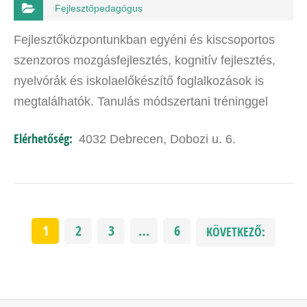
Fejlesztőpedagógus
Fejlesztőközpontunkban egyéni és kiscsoportos
szenzoros mozgásfejlesztés, kognitív fejlesztés,
nyelvórák és iskolaelőkészítő foglalkozások is
megtalálhatók. Tanulás módszertani tréninggel
segítünk felső tagozatos kortól, hogy ne nyűg
Elérhetőség:
4032 Debrecen, Dobozi u. 6.
legyen a…
1
2
3
…
6
KÖVETKEZŐ: