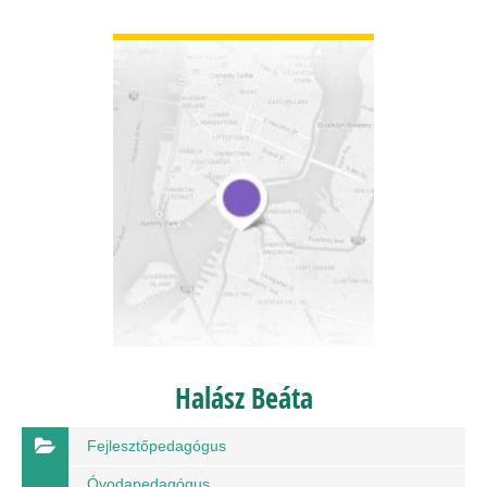
BŐVEBBEN
Halász Beáta
Fejlesztőpedagógus
Óvodapedagógus