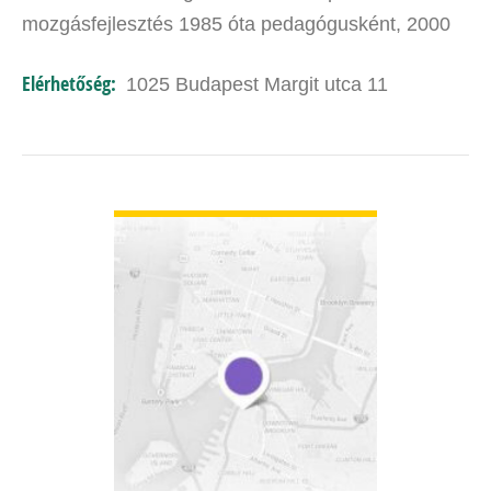
mozgásfejlesztés 1985 óta pedagógusként, 2000
-ől fejlesztő pedagógusķént dolgozom. Olvasás,
Elérhetőség:
1025 Budapest Margit utca 11
szövegértéssel kapcsolatos…
BŐVEBBEN