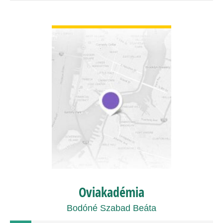
BŐVEBBEN
Oviakadémia
Bodóné Szabad Beáta