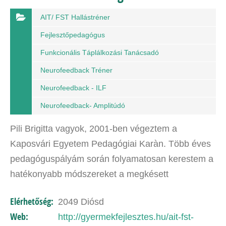
AIT/ FST Hallástréner
Fejlesztőpedagógus
Funkcionális Táplálkozási Tanácsadó
Neurofeedback Tréner
Neurofeedback - ILF
Neurofeedback- Amplitúdó
Pili Brigitta vagyok, 2001-ben végeztem a
Kaposvári Egyetem Pedagógiai Karàn. Több éves
pedagóguspályám során folyamatosan kerestem a
hatékonyabb módszereket a megkésett
beszédfejlődésű, figyelmi problémákkal küzdő,
Elérhetőség:
2049 Diósd
Asperger szindrómás, nem beszélő…
Web:
http://gyermekfejlesztes.hu/ait-fst-