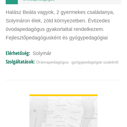
Halász Beáta vagyok, 2 gyermekes családanya,
Solymáron élek, zöld környezetben. Évtizedes
óvodapedagógus gyakorlattal rendelkezem.
Fejlesztőpedagógusként és gyógypedagógiai
szakértőként a mindennapok része a gyermekek
Elérhetőség:
Solymár
játékos fejlesztése, tanuláshoz…
Szolgáltatások:
Drámapedagógus
gyógypedagógiai szakértő
BŐVEBBEN