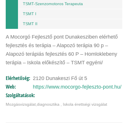
TSMT-Szenzomotoros Terapeuta
TSMT I
TSMT II
A Mocorgó Fejlesztő pont Dunakesziben elérhető
fejlesztés és terápia – Alapozó terápia 90 p –
Alapozó terápiás fejlesztés 60 P – Homloklebeny
terápia – Iskola előkészítő – TSMT egyéni/
csoportos – Izgő –…
Elérhetőség:
2120 Dunakeszi Fő út 5
Web:
https://www.mocorgo-fejleszto-pont.hu/
Szolgáltatások:
Mozgásvizsgálat,diagnosztika , Iskola érettségi vizsgálat