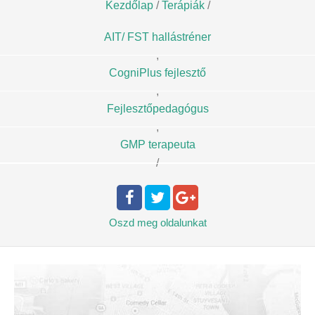
Kezdőlap
/
Terápiák
/
AIT/ FST hallástréner
,
CogniPlus fejlesztő
,
Fejlesztőpedagógus
,
GMP terapeuta
/
Oszd meg
oldalunkat