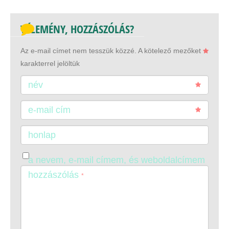
VÉLEMÉNY, HOZZÁSZÓLÁS?
Az e-mail címet nem tesszük közzé.
A kötelező mezőket
karakterrel jelöltük
név
e-mail cím
honlap
a nevem, e-mail címem, és weboldalcímem
mentése a böngészőben a következő
hozzászólás
*
hozzászólásomhoz.