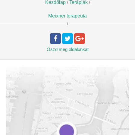
Kezdőlap
/
Terápiák
/
Meixner terapeuta
/
Oszd meg
oldalunkat