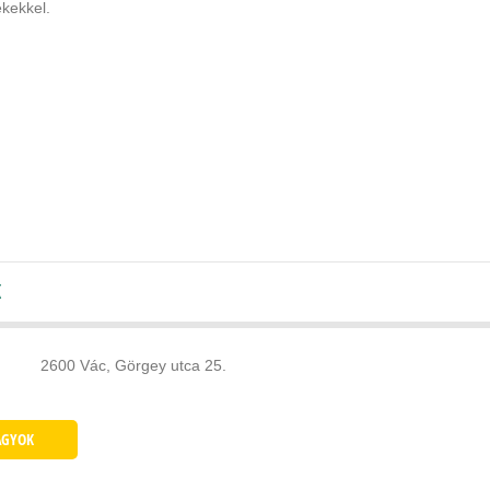
ekekkel.
K
2600 Vác, Görgey utca 25.
AGYOK