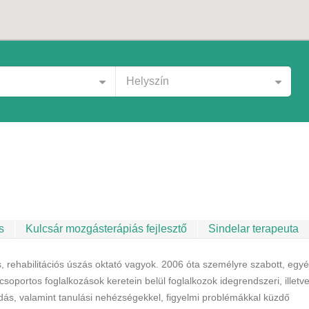
Helyszín
s
Kulcsár mozgásterápiás fejlesztő
Sindelar terapeuta
rehabilitációs úszás oktató vagyok. 2006 óta személyre szabott, egyé
iscsoportos foglalkozások keretein belül foglalkozok idegrendszeri, illetv
dás, valamint tanulási nehézségekkel, figyelmi problémákkal küzdő