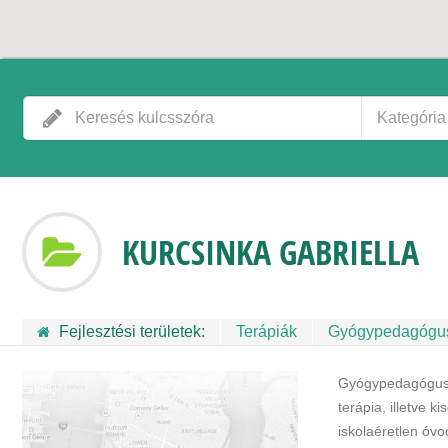
Kategória
KURCSINKA GABRIELLA
Fejlesztési területek:
Terápiák
Gyógypedagógu
Gyógypedagógus, 
terápia, illetve k
iskolaéretlen óvo