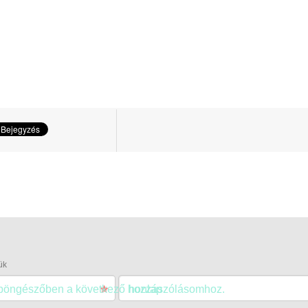
ük
 böngészőben a következő hozzászólásomhoz.
honlap