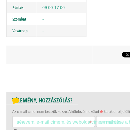
Péntek
09:00-17:00
Szombat
-
Vasárnap
-
VÉLEMÉNY, HOZZÁSZÓLÁS?
Az e-mail címet nem tesszük közzé.
A kötelező mezőket
karakterrel jelölt
név
a nevem, e-mail címem, és weboldalcímem mentése a
e-mail cím