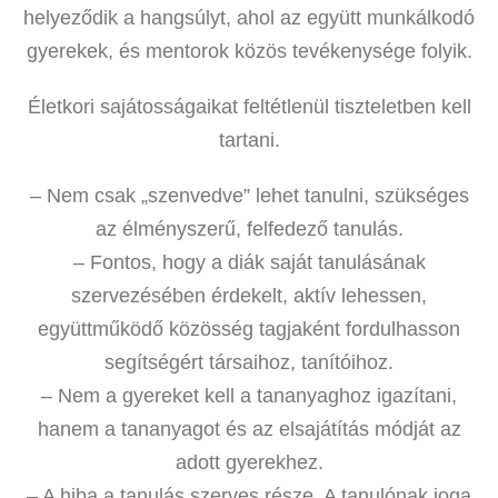
helyeződik a hangsúlyt, ahol az együtt munkálkodó
gyerekek, és mentorok közös tevékenysége folyik.
Életkori sajátosságaikat feltétlenül tiszteletben kell
tartani.
– Nem csak „szenvedve” lehet tanulni, szükséges
az élményszerű, felfedező tanulás.
– Fontos, hogy a diák saját tanulásának
szervezésében érdekelt, aktív lehessen,
együttműködő közösség tagjaként fordulhasson
segítségért társaihoz, tanítóihoz.
– Nem a gyereket kell a tananyaghoz igazítani,
hanem a tananyagot és az elsajátítás módját az
adott gyerekhez.
– A hiba a tanulás szerves része. A tanulónak joga