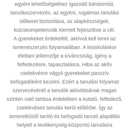
egyéni lehetőségekhez igazodó bánásmód,
tanulásszervezés, az egyéni, rugalmas tanulási
időkeret biztosítása, az alapkészségek,
kulcskompetenciák kiemelt fejlesztése a cél.
A gyerekeket érdekeltté, aktívvá kell tenni az
ismeretszerzés folyamatában. A kisiskoláskor
élettani jellemzője a kíváncsiság, igény a
felfedezésre, tapasztalásra. Hiba az aktív
cselekvésre vágyó gyerekeket passzív
befogadóként kezelni. Ezért a tanulási folyamat
szervezésénél a tanulók aktivitásának magas
szinten való tartása érdekében a kutató, felfedező,
cselekvéses tanulás kerül előtérbe. Így az
ismeretközlő tanító és befogadó tanuló alapállás
helyett a tevékenység-központú tanulásra