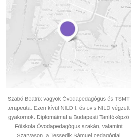
Szabó Beatrix vagyok Óvodapedagógus és TSMT
terapeuta. Ezen kívül NILD I. és ovis NILD végzett
gyakornok. Diplomáimat a Budapesti Tanítóképző
Főiskola Óvodapedagógus szakán, valamint
Szarvason, a Tessedik Sámuel pedagógiai