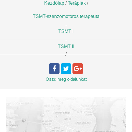
Kezdőlap
/
Terápiák
/
TSMT-szenzomotoros terapeuta
,
TSMT I
,
TSMT II
/
Oszd meg
oldalunkat