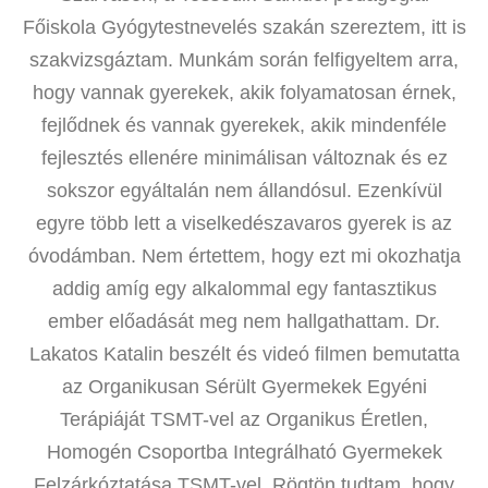
Főiskola Gyógytestnevelés szakán szereztem, itt is
szakvizsgáztam. Munkám során felfigyeltem arra,
hogy vannak gyerekek, akik folyamatosan érnek,
fejlődnek és vannak gyerekek, akik mindenféle
fejlesztés ellenére minimálisan változnak és ez
sokszor egyáltalán nem állandósul. Ezenkívül
egyre több lett a viselkedészavaros gyerek is az
óvodámban. Nem értettem, hogy ezt mi okozhatja
addig amíg egy alkalommal egy fantasztikus
ember előadását meg nem hallgathattam. Dr.
Lakatos Katalin beszélt és videó filmen bemutatta
az Organikusan Sérült Gyermekek Egyéni
Terápiáját TSMT-vel az Organikus Éretlen,
Homogén Csoportba Integrálható Gyermekek
Felzárkóztatása TSMT-vel. Rögtön tudtam, hogy