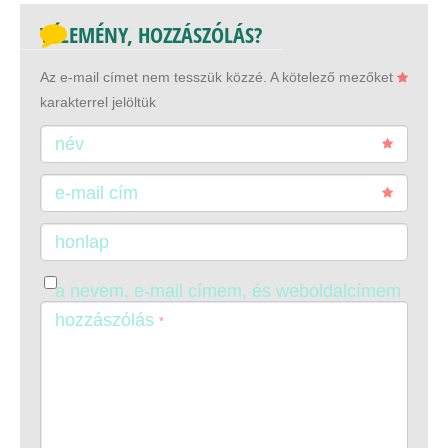
VÉLEMÉNY, HOZZÁSZÓLÁS?
Az e-mail címet nem tesszük közzé.
A kötelező mezőket
karakterrel jelöltük
név
e-mail cím
honlap
a nevem, e-mail címem, és weboldalcímem
mentése a böngészőben a következő
hozzászólás
*
hozzászólásomhoz.