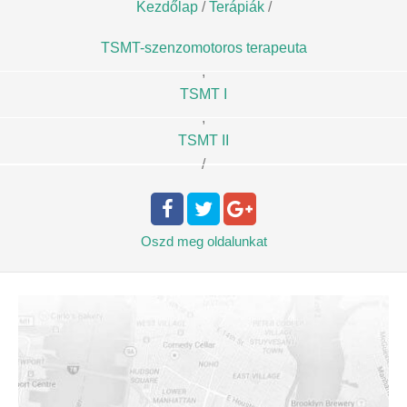
Kezdőlap
/
Terápiák
/
TSMT-szenzomotoros terapeuta
,
TSMT I
,
TSMT II
/
Oszd meg
oldalunkat