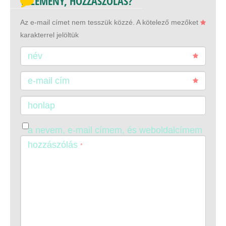
VÉLEMÉNY, HOZZÁSZÓLÁS?
Az e-mail címet nem tesszük közzé.
A kötelező mezőket
karakterrel jelöltük
név
e-mail cím
honlap
a nevem, e-mail címem, és weboldalcímem
mentése a böngészőben a következő
hozzászólás
*
hozzászólásomhoz.