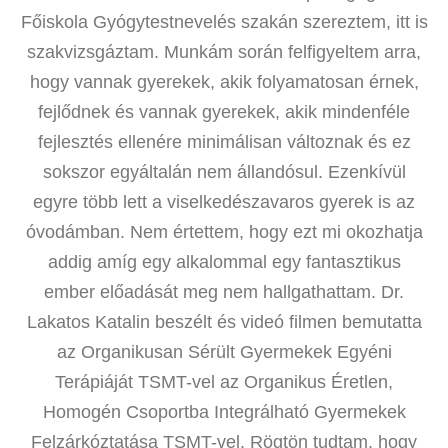
Főiskola Gyógytestnevelés szakán szereztem, itt is
szakvizsgáztam. Munkám során felfigyeltem arra,
hogy vannak gyerekek, akik folyamatosan érnek,
fejlődnek és vannak gyerekek, akik mindenféle
fejlesztés ellenére minimálisan változnak és ez
sokszor egyáltalán nem állandósul. Ezenkívül
egyre több lett a viselkedészavaros gyerek is az
óvodámban. Nem értettem, hogy ezt mi okozhatja
addig amíg egy alkalommal egy fantasztikus
ember előadását meg nem hallgathattam. Dr.
Lakatos Katalin beszélt és videó filmen bemutatta
az Organikusan Sérült Gyermekek Egyéni
Terápiáját TSMT-vel az Organikus Éretlen,
Homogén Csoportba Integrálható Gyermekek
Felzárkóztatása TSMT-vel. Rögtön tudtam, hogy