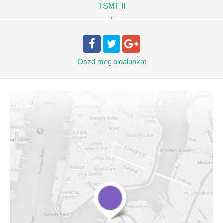
TSMT II
/
Oszd meg
oldalunkat