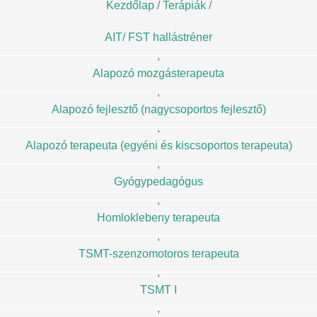
Kezdőlap
/
Terápiák
/
AIT/ FST hallástréner
,
Alapozó mozgásterapeuta
,
Alapozó fejlesztő (nagycsoportos fejlesztő)
,
Alapozó terapeuta (egyéni és kiscsoportos terapeuta)
,
Gyógypedagógus
,
Homloklebeny terapeuta
,
TSMT-szenzomotoros terapeuta
,
TSMT I
,