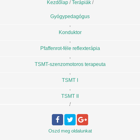
Kezdőlap
/
Terápiák
/
Gyógypedagógus
,
Konduktor
,
Pfaffenrot-féle reflexterápia
,
TSMT-szenzomotoros terapeuta
,
TSMT I
,
TSMT II
/
Oszd meg
oldalunkat