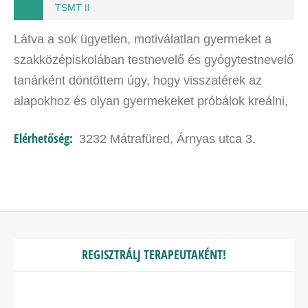
TSMT II
Látva a sok ügyetlen, motiválatlan gyermeket a
szakközépiskolában testnevelő és gyógytestnevelő
tanárként döntöttem úgy, hogy visszatérek az
alapokhoz és olyan gyermekeket próbálok kreálni,
akik később nem csak a sportági alaptechnikákat
Elérhetőség:
3232 Mátrafüred, Árnyas utca 3.
tudják majd…
REGISZTRÁLJ TERAPEUTAKÉNT!