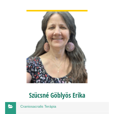
BŐVEBBEN
Szücsné Göblyös Erika
Craniosacralis Terápia