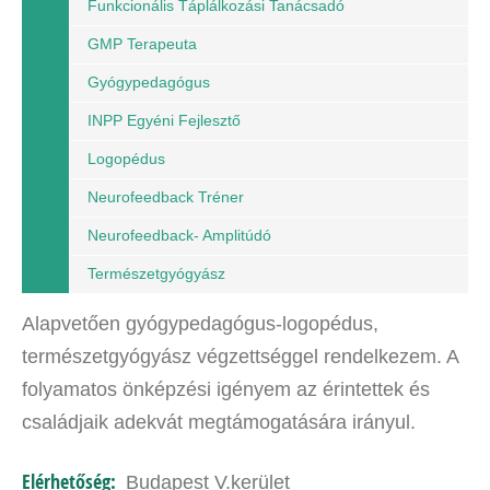
Funkcionális Táplálkozási Tanácsadó
GMP Terapeuta
Gyógypedagógus
INPP Egyéni Fejlesztő
Logopédus
Neurofeedback Tréner
Neurofeedback- Amplitúdó
Természetgyógyász
Alapvetően gyógypedagógus-logopédus,
természetgyógyász végzettséggel rendelkezem. A
folyamatos önképzési igényem az érintettek és
családjaik adekvát megtámogatására irányul.
Igyekszem az általam – kompetenciahatárok
Elérhetőség:
Budapest V.kerület
betartásával –…