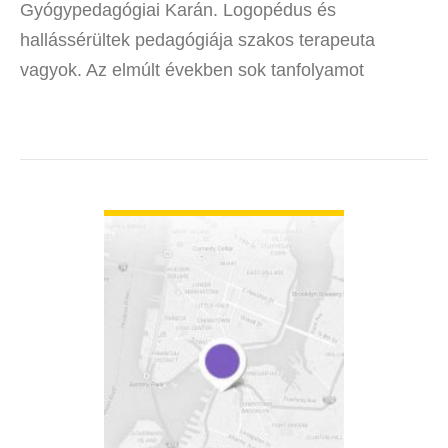
Gyógypedagógiai Karán. Logopédus és
hallássérültek pedagógiája szakos terapeuta
vagyok. Az elmúlt években sok tanfolyamot
elvégeztem. GMP, Sindelar, Kulcsár- féle
mozgásterápia, illetve 2016-ban szakvizsgát…
BŐVEBBEN