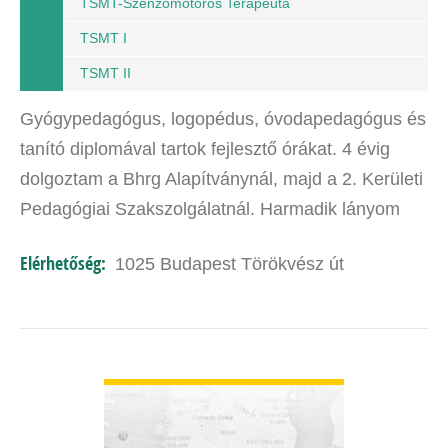
TSMT-Szenzomotoros Terapeuta
TSMT I
TSMT II
Gyógypedagógus, logopédus, óvodapedagógus és
tanító diplomával tartok fejlesztő órákat. 4 évig
dolgoztam a Bhrg Alapítványnál, majd a 2. Kerületi
Pedagógiai Szakszolgálatnál. Harmadik lányom
születése után létrehoztam a Mocorgóház
Elérhetőség:
1025 Budapest Törökvész út
fantázianevű…
BŐVEBBEN