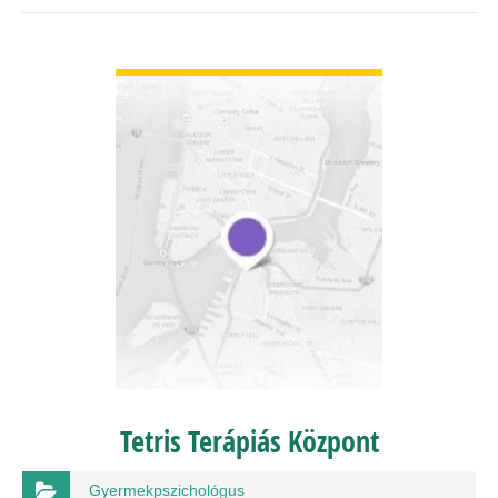
BŐVEBBEN
Tetris Terápiás Központ
Gyermekpszichológus