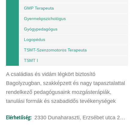
GMP Terapeuta
Gyermekpszichológus
Gyógypedagógus
Logopédus
TSMT-Szenzomotoros Terapeuta
TSMT I
A családias és vidám légkört biztosító
Bagolyzugban, szakképzett és nagy tapasztalattal
rendelkező pedagógusaink mozgásterápiák,
tanulási formák és szabadidős tevékenységek
széles választékát kínálják, hogy a gyermekek a
Elérhetőség:
2330 Dunaharaszti, Erzsébet utca 23-25.
lehető legjobban fejlődjenek…