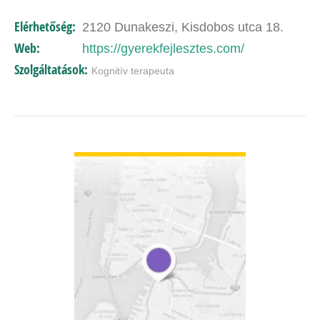
igazodnak a gyerekek személyiségéhez, egyéni
Elérhetőség:
2120 Dunakeszi, Kisdobos utca 18.
sajátosságaikhoz és…
Web:
https://gyerekfejlesztes.com/
Szolgáltatások:
Kognitív terapeuta
BŐVEBBEN