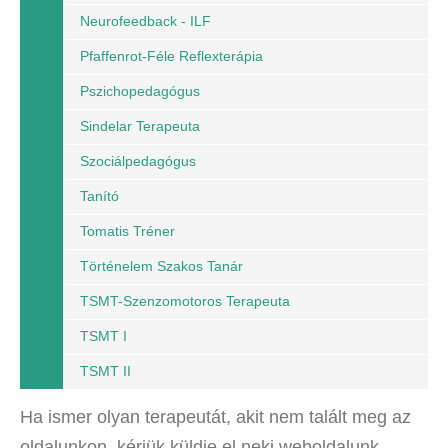
Neurofeedback - ILF
Pfaffenrot-Féle Reflexterápia
Pszichopedagógus
Sindelar Terapeuta
Szociálpedagógus
Tanító
Tomatis Tréner
Történelem Szakos Tanár
TSMT-Szenzomotoros Terapeuta
TSMT I
TSMT II
Ha ismer olyan terapeutát, akit nem talált meg az
oldalunkon, kérjük küldje el neki weboldalunk