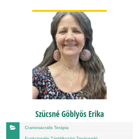
BŐVEBBEN
Szücsné Göblyös Erika
Craniosacralis Terápia
Funkcionális Táplálkozási Tanácsadó