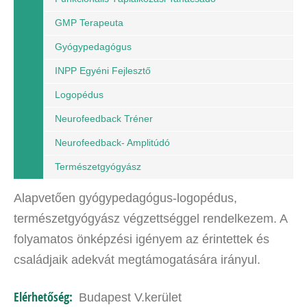
GMP Terapeuta
Gyógypedagógus
INPP Egyéni Fejlesztő
Logopédus
Neurofeedback Tréner
Neurofeedback- Amplitúdó
Természetgyógyász
Alapvetően gyógypedagógus-logopédus,
természetgyógyász végzettséggel rendelkezem. A
folyamatos önképzési igényem az érintettek és
családjaik adekvát megtámogatására irányul.
Igyekszem az általam – kompetenciahatárok
Elérhetőség:
Budapest V.kerület
betartásával –…