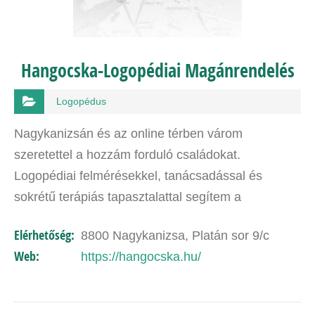
Hangocska-Logopédiai Magánrendelés
Logopédus
Nagykanizsán és az online térben várom
szeretettel a hozzám forduló családokat.
Logopédiai felmérésekkel, tanácsadással és
sokrétű terápiás tapasztalattal segítem a
gyermekek fejlődését. Évente több alkalommal
Elérhetőség:
8800 Nagykanizsa, Platán sor 9/c
veszek részt szakmai továbbképzéseken,…
Web:
https://hangocska.hu/