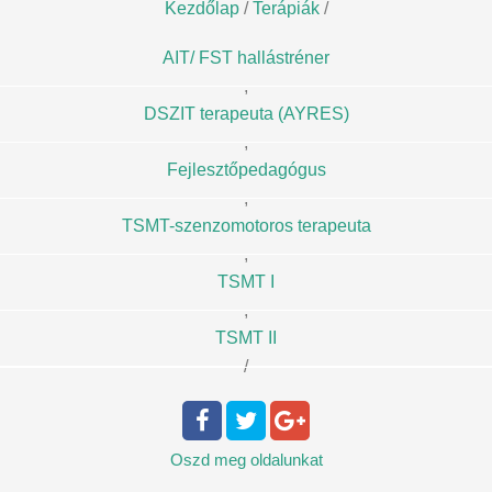
Kezdőlap
/
Terápiák
/
AIT/ FST hallástréner
,
DSZIT terapeuta (AYRES)
,
Fejlesztőpedagógus
,
TSMT-szenzomotoros terapeuta
,
TSMT I
,
TSMT II
/
Oszd meg
oldalunkat