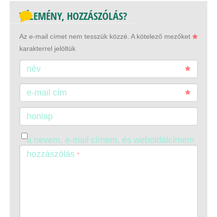
VÉLEMÉNY, HOZZÁSZÓLÁS?
Az e-mail címet nem tesszük közzé.
A kötelező mezőket
karakterrel jelöltük
név
e-mail cím
honlap
a nevem, e-mail címem, és weboldalcímem
mentése a böngészőben a következő
hozzászólás
*
hozzászólásomhoz.