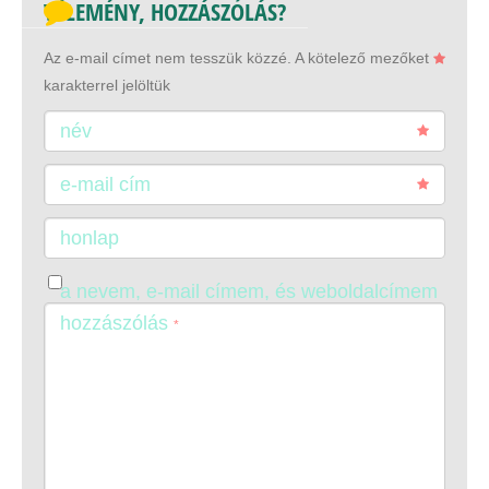
VÉLEMÉNY, HOZZÁSZÓLÁS?
Az e-mail címet nem tesszük közzé.
A kötelező mezőket
karakterrel jelöltük
név
e-mail cím
honlap
a nevem, e-mail címem, és weboldalcímem
mentése a böngészőben a következő
hozzászólás
*
hozzászólásomhoz.