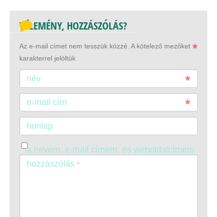
VÉLEMÉNY, HOZZÁSZÓLÁS?
Az e-mail címet nem tesszük közzé.
A kötelező mezőket
karakterrel jelöltük
név
e-mail cím
honlap
a nevem, e-mail címem, és weboldalcímem
mentése a böngészőben a következő
hozzászólás
*
hozzászólásomhoz.