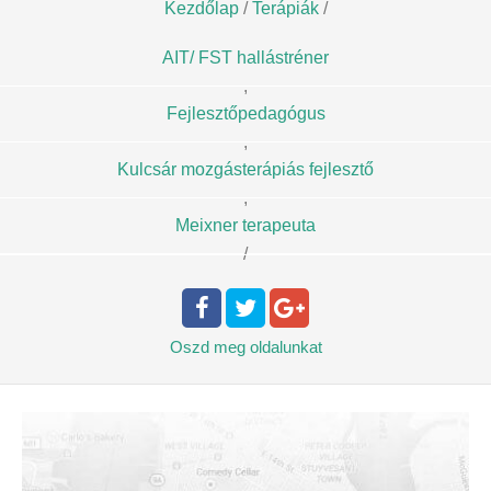
Kezdőlap
/
Terápiák
/
AIT/ FST hallástréner
,
Fejlesztőpedagógus
,
Kulcsár mozgásterápiás fejlesztő
,
Meixner terapeuta
/
Oszd meg
oldalunkat