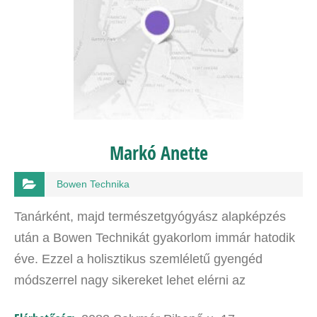
Markó Anette
Bowen Technika
Tanárként, majd természetgyógyász alapképzés
után a Bowen Technikát gyakorlom immár hatodik
éve. Ezzel a holisztikus szemléletű gyengéd
módszerrel nagy sikereket lehet elérni az
újszülöttektől az iskolás gyermekek fejlesztéséig