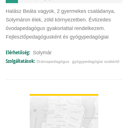
Halász Beáta vagyok, 2 gyermekes családanya,
Solymáron élek, zöld környezetben. Évtizedes
óvodapedagógus gyakorlattal rendelkezem.
Fejlesztőpedagógusként és gyógypedagógiai
szakértőként a mindennapok része a gyermekek
Elérhetőség:
Solymár
játékos fejlesztése, tanuláshoz…
Szolgáltatások:
Drámapedagógus
gyógypedagógiai szakértő
BŐVEBBEN