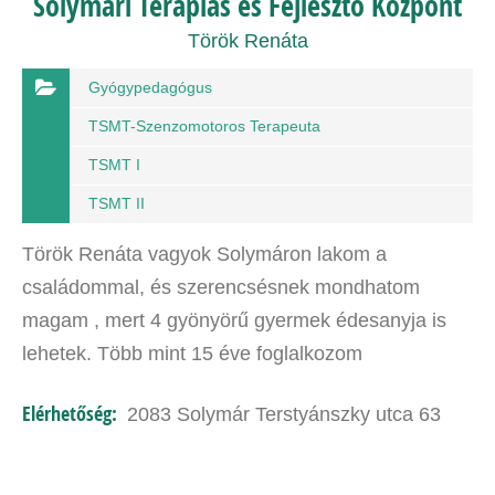
Solymári Terápiás és Fejlesztő Központ
Török Renáta
Gyógypedagógus
TSMT-Szenzomotoros Terapeuta
TSMT I
TSMT II
Török Renáta vagyok Solymáron lakom a
családommal, és szerencsésnek mondhatom
magam , mert 4 gyönyörű gyermek édesanyja is
lehetek. Több mint 15 éve foglalkozom
gyerekekkel. Sopronban végeztem
Elérhetőség:
2083 Solymár Terstyánszky utca 63
Óvópedagógusként, majd tanulmányaimat
gyógypedagógusként…