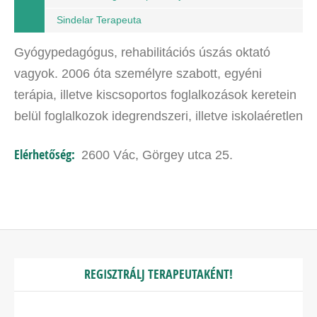
Sindelar Terapeuta
Gyógypedagógus, rehabilitációs úszás oktató
vagyok. 2006 óta személyre szabott, egyéni
terápia, illetve kiscsoportos foglalkozások keretein
belül foglalkozok idegrendszeri, illetve iskolaéretlen
óvodás, valamint tanulási nehézségekkel,
Elérhetőség:
2600 Vác, Görgey utca 25.
figyelmi…
REGISZTRÁLJ TERAPEUTAKÉNT!