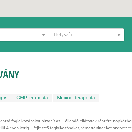
Helyszín
TVÁNY
ógus
GMP terapeuta
Meixner terapeuta
lesztő foglalkozásokat biztosít az – állandó ellátottak részére napközbe
elül 4 éves korig – fejlesztő foglalkozásokat, tématréningeket szervez t