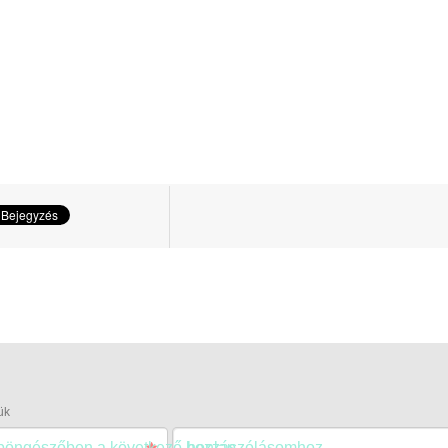
ük
 böngészőben a következő hozzászólásomhoz.
honlap