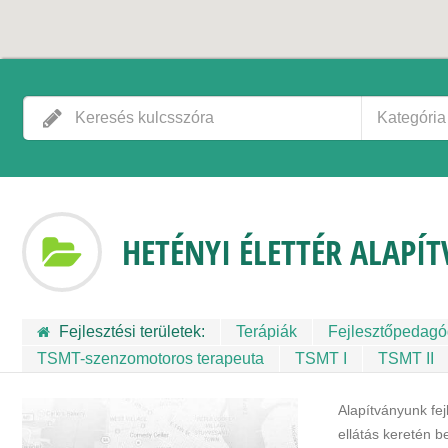
Kategória
HETÉNYI ÉLETTÉR ALAPÍ
Fejlesztési területek:
Terápiák
Fejlesztőpedag
TSMT-szenzomotoros terapeuta
TSMT I
TSMT II
Alapítványunk fej
ellátás keretén b