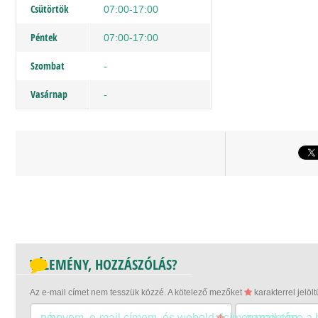
Csütörtök
07:00-17:00
Péntek
07:00-17:00
Szombat
-
Vasárnap
-
VÉLEMÉNY, HOZZÁSZÓLÁS?
Az e-mail címet nem tesszük közzé.
A kötelező mezőket
karakterrel jelölt
név
a nevem, e-mail címem, és weboldalcímem mentése a
e-mail cím