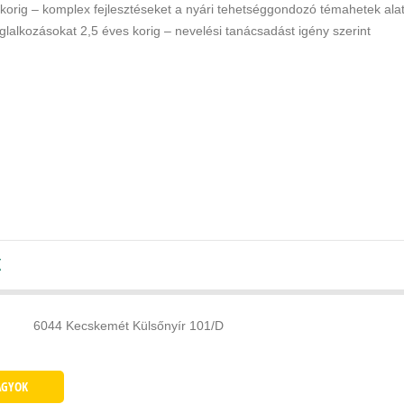
 korig – komplex fejlesztéseket a nyári tehetséggondozó témahetek alat
lalkozásokat 2,5 éves korig – nevelési tanácsadást igény szerint
K
6044 Kecskemét Külsőnyír 101/D
AGYOK