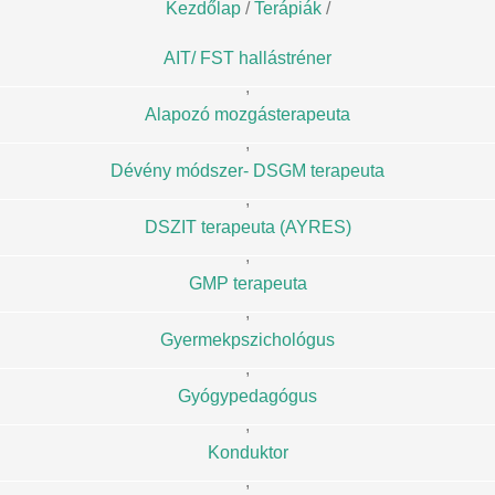
Kezdőlap
/
Terápiák
/
AIT/ FST hallástréner
,
Alapozó mozgásterapeuta
,
Dévény módszer- DSGM terapeuta
,
DSZIT terapeuta (AYRES)
,
GMP terapeuta
,
Gyermekpszichológus
,
Gyógypedagógus
,
Konduktor
,