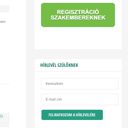
men
HÍRLEVÉL SZÜLŐKNEK
S)