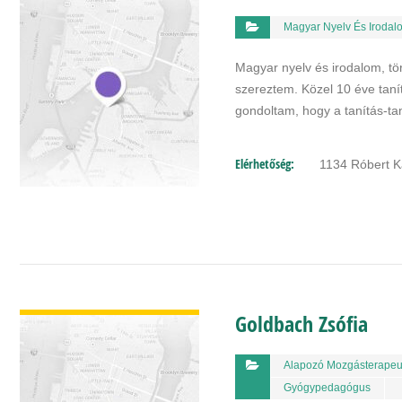
Magyar Nyelv És Irodal
Magyar nyelv és irodalom, t
szereztem. Közel 10 éve taní
gondoltam, hogy a tanítás-
Elérhetőség:
1134 Róbert K
BŐVEBBEN
Goldbach Zsófia
Alapozó Mozgásterapeu
Gyógypedagógus