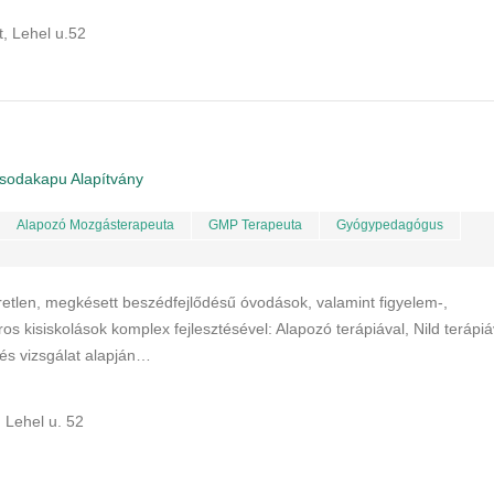
, Lehel u.52
sodakapu Alapítvány
Alapozó Mozgásterapeuta
GMP Terapeuta
Gyógypedagógus
retlen, megkésett beszédfejlődésű óvodások, valamint figyelem-,
ros kisiskolások komplex fejlesztésével: Alapozó terápiával, Nild terápiá
és vizsgálat alapján…
, Lehel u. 52