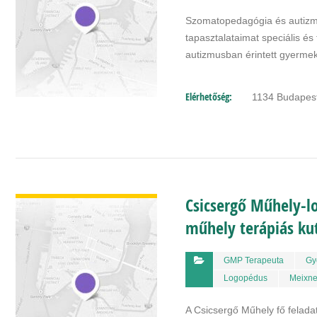
Szomatopedagógia és autizm
tapasztalataimat speciális é
autizmusban érintett gyermek
Elérhetőség:
1134 Budapest
BŐVEBBEN
Csicsergő Műhely-lo
műhely terápiás ku
GMP Terapeuta
Gy
Logopédus
Meixne
A Csicsergő Műhely fő felada