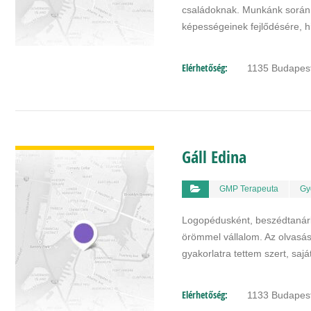
családoknak. Munkánk során 
képességeinek fejlődésére, 
Elérhetőség:
1135 Budapest,
BŐVEBBEN
Gáll Edina
GMP Terapeuta
Gy
Logopédusként, beszédtanárké
örömmel vállalom. Az olvasás 
gyakorlatra tettem szert, sa
Elérhetőség:
1133 Budapest