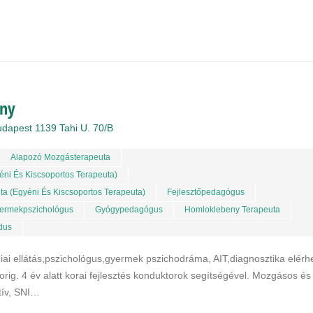
ány
udapest 1139 Tahi U. 70/b
Alapozó Mozgásterapeuta
éni És Kiscsoportos Terapeuta)
ta (egyéni És Kiscsoportos Terapeuta)
Fejlesztőpedagógus
ermekpszichológus
Gyógypedagógus
Homloklebeny Terapeuta
dus
diai ellátás,pszichológus,gyermek pszichodráma, AIT,diagnosztika elérh
rig. 4 év alatt korai fejlesztés konduktorok segítségével. Mozgásos és
tív, SNI…