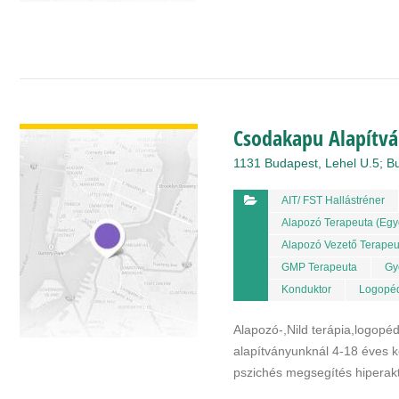
BŐVEBBEN
Csodakapu Alapítv
1131 Budapest, Lehel U.5; B
AIT/ FST Hallástréner
Alapozó Terapeuta (egy
Alapozó Vezető Terapeu
GMP Terapeuta
Gy
Konduktor
Logopé
Alapozó-,Nild terápia,logopé
alapítványunknál 4-18 éves ko
pszichés megsegítés hiperak