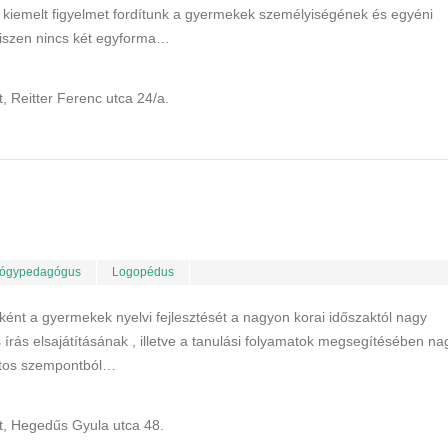
kiemelt figyelmet fordítunk a gyermekek személyiségének és egyéni
hiszen nincs két egyforma…
 Reitter Ferenc utca 24/a.
ógypedagógus
Logopédus
nt a gyermekek nyelvi fejlesztését a nagyon korai időszaktól nagy
írás elsajátításának , illetve a tanulási folyamatok megsegítésében na
játos szempontból…
, Hegedűs Gyula utca 48.