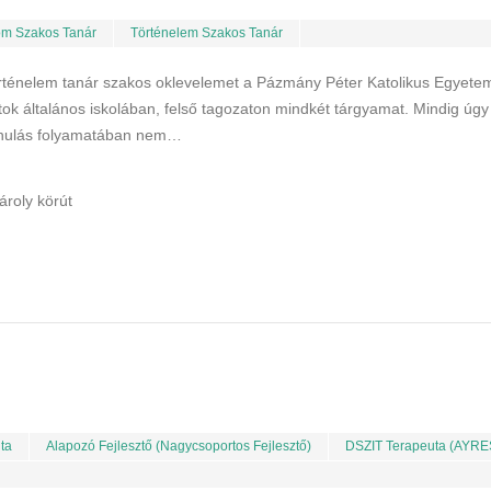
om Szakos Tanár
Történelem Szakos Tanár
örténelem tanár szakos oklevelemet a Pázmány Péter Katolikus Egyete
tok általános iskolában, felső tagozaton mindkét tárgyamat. Mindig úgy
tanulás folyamatában nem…
ároly körút
ta
Alapozó Fejlesztő (nagycsoportos Fejlesztő)
DSZIT Terapeuta (AYRE