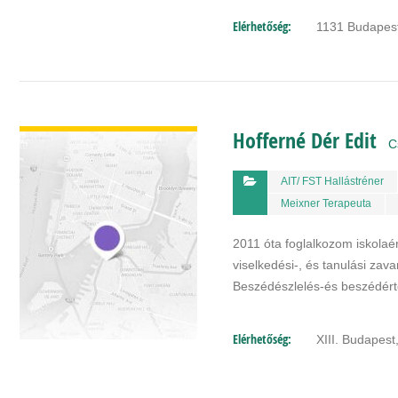
Elérhetőség:
1131 Budapest
BŐVEBBEN
Hofferné Dér Edit
C
AIT/ FST Hallástréner
Meixner Terapeuta
2011 óta foglalkozom iskolaé
viselkedési-, és tanulási zava
Beszédészlelés-és beszédért
Elérhetőség:
XIII. Budapest