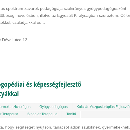
us spektrum zavarok pedagógiája szakirányos gyógypedagógusként
s többségi nevelésben, illetve az Egyesült Királyságban szereztem. Cél
ekkel, családjaikkal és…
 Dévai utca 12.
gopédiai és képességfejlesztő
tyákkal
ermekpszichológus
Gyógypedagógus
Kulcsár Mozgásterápiás Fejlesztő
r Terapeuta
Sindelar Terapeuta
Tanító
ta, hogy segítséget nyújtson, tanácsot adjon szülőknek, gyermekeknek