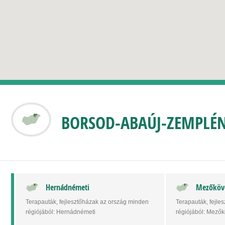
BORSOD-ABAÚJ-ZEMPLÉ
Hernádnémeti
Mezőköv
Terapauták, fejlesztőházak az ország minden
Terapauták, fejle
régiójából: Hernádnémeti
régiójából: Mező
Hernádnémetin AIT/ FST Hallásterapeuta,…
Mezőkövesden AIT