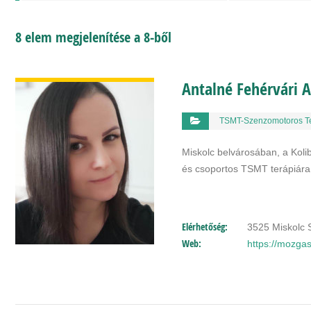
8 elem megjelenítése a 8-ből
BŐVEBBEN
Antalné Fehérvári A
TSMT-Szenzomotoros T
Miskolc belvárosában, a Koli
és csoportos TSMT terápiára
Elérhetőség:
3525 Miskolc S
Web:
https://mozga