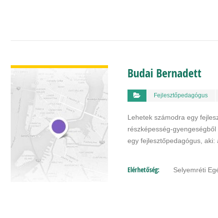
BŐVEBBEN
Budai Bernadett
Fejlesztőpedagógus
Lehetek számodra egy fejles
részképesség-gyengeségből 
egy fejlesztőpedagógus, aki:
Elérhetőség:
Selyemréti Egé