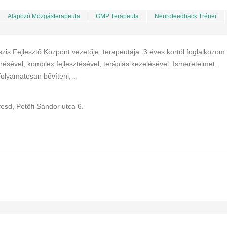
Alapozó Mozgásterapeuta
GMP Terapeuta
Neurofeedback Tréner
zis Fejlesztő Központ vezetője, terapeutája. 3 éves kortól foglalkozom
ésével, komplex fejlesztésével, terápiás kezelésével. Ismereteimet,
folyamatosan bővíteni,…
sd, Petőfi Sándor utca 6.