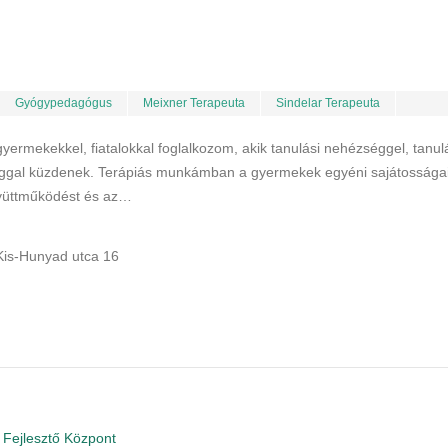
Gyógypedagógus
Meixner Terapeuta
Sindelar Terapeuta
rmekekkel, fiatalokkal foglalkozom, akik tanulási nehézséggel, tanul
ággal küzdenek. Terápiás munkámban a gyermekek egyéni sajátosságai
gyüttműködést és az…
Kis-Hunyad utca 16
 Fejlesztő Központ