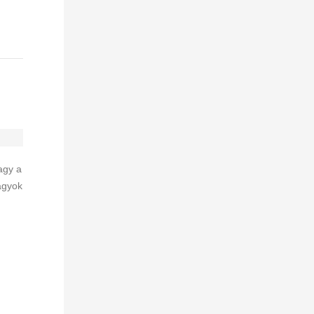
agy a
agyok