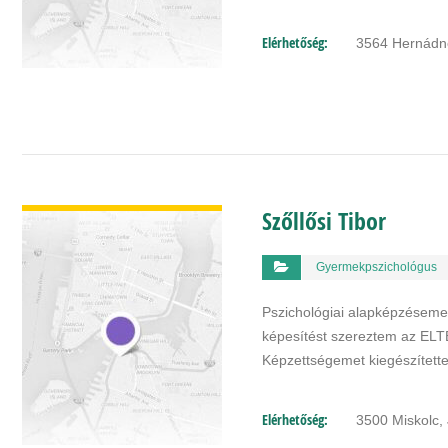
Elérhetőség:
3564 Hernádné
BŐVEBBEN
Szőllősi Tibor
Gyermekpszichológus
Pszichológiai alapképzésem
képesítést szereztem az ELTE
Képzettségemet kiegészítette
Elérhetőség:
3500 Miskolc, 