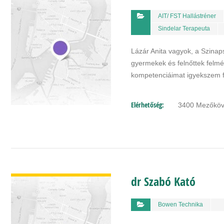
AIT/ FST Hallástréner
Sindelar Terapeuta
Lázár Anita vagyok, a Szinaps
gyermekek és felnőttek felmér
kompetenciáimat igyekszem 
Elérhetőség:
3400 Mezőköve
BŐVEBBEN
dr Szabó Kató
Bowen Technika