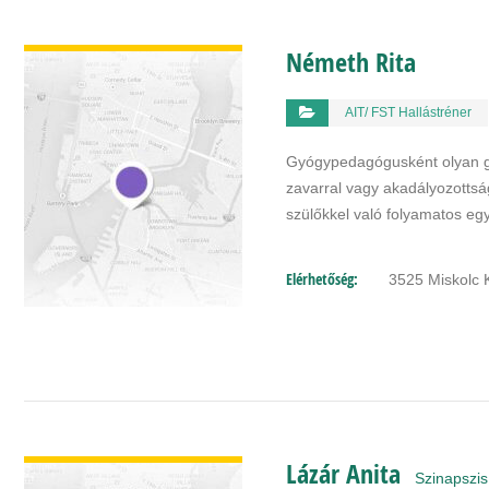
BŐVEBBEN
Németh Rita
AIT/ FST Hallástréner
Gyógypedagógusként olyan gye
zavarral vagy akadályozotts
szülőkkel való folyamatos e
Elérhetőség:
3525 Miskolc 
BŐVEBBEN
Lázár Anita
Szinapszis