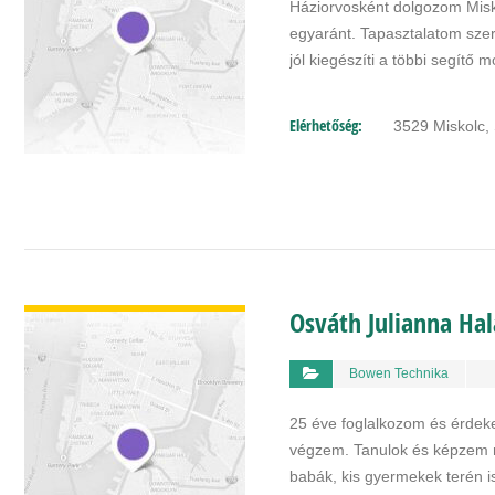
Háziorvosként dolgozom Misk
egyaránt. Tapasztalatom sze
jól kiegészíti a többi segítő
Elérhetőség:
3529 Miskolc, S
BŐVEBBEN
Osváth Julianna H
Bowen Technika
25 éve foglalkozom és érdeke
végzem. Tanulok és képzem m
babák, kis gyermekek terén 