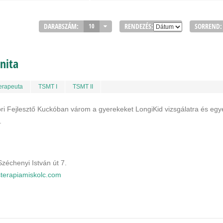
DARABSZÁM:
RENDEZÉS:
SORREND:
10
nita
erapeuta
TSMT I
TSMT II
bri Fejlesztő Kuckóban várom a gyerekeket LongiKid vizsgálatra és egy
.
zéchenyi István út 7.
sterapiamiskolc.com