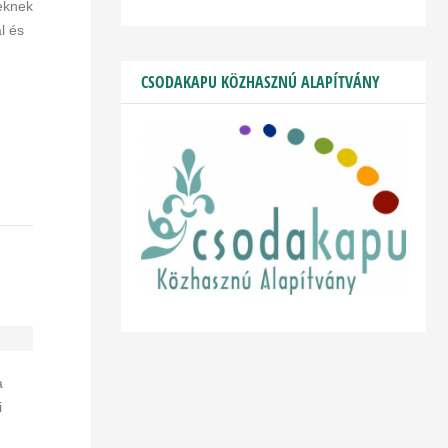
eknek
l és
CSODAKAPU KÖZHASZNÚ ALAPÍTVÁNY
a
i