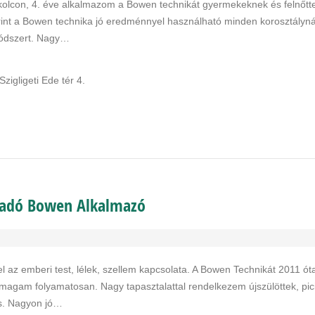
olcon, 4. éve alkalmazom a Bowen technikát gyermekeknek és felnőtt
rint a Bowen technika jó eredménnyel használható minden korosztályná
 módszert. Nagy…
zigligeti Ede tér 4.
aladó Bowen Alkalmazó
l az emberi test, lélek, szellem kapcsolata. A Bowen Technikát 2011 ót
agam folyamatosan. Nagy tapasztalattal rendelkezem újszülöttek, pic
is. Nagyon jó…