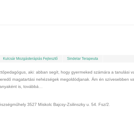
Kulcsár Mozgásterápiás Fejlesztő
Sindelar Terapeuta
ztőpedagógus, aki: abban segít, hogy gyermeked számára a tanulási v
eredő magatartási nehézségek megoldódjanak. Ám én szívesebben v
 anyaként is, továbbá…
szségműhely 3527 Miskolc Bajcsy-Zsilinszky u. 54. Fsz/2.