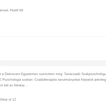
meti, Petőfi 68
et a Debreceni Egyetemen szereztem meg. Tanácsadó Szakpszichológ
 Pszichológia szakán. Családterápiás tanulmányokat folytatok jelenleg 
m két év Klinikai…
Jókai út 12.