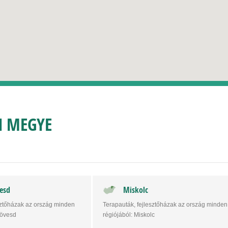
N MEGYE
esd
Miskolc
sztőházak az ország minden
Terapauták, fejlesztőházak az ország minden
kövesd
régiójából: Miskolc
/ FST Hallásterapeuta,…
Miskolcon AIT/ FST Hallásterapeuta,…