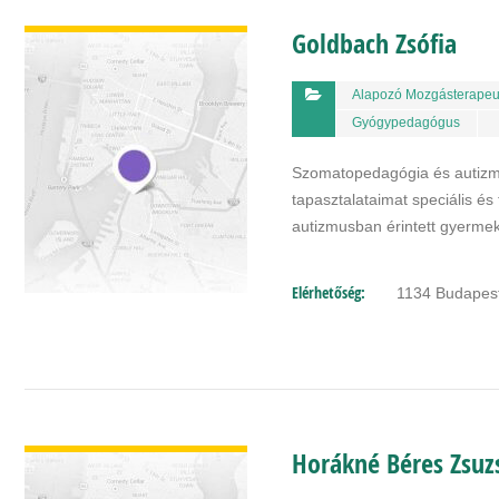
BŐVEBBEN
Goldbach Zsófia
Alapozó Mozgásterapeu
Gyógypedagógus
Szomatopedagógia és autizm
tapasztalataimat speciális é
autizmusban érintett gyermek
Elérhetőség:
1134 Budapest
BŐVEBBEN
Horákné Béres Zsuz