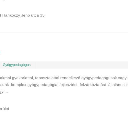
t Hankóczy Jenő utca 35
ó
Gyógypedagógus
akmai gyakorlattal, tapasztalattal rendelkező gyógypedagógusok vagy
lunk: komplex gyógypedagógiai fejlesztést, felzárkóztatást: általános i
rgyi…
rület