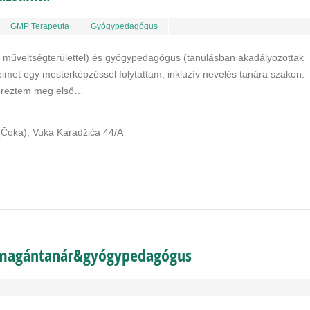
GMP Terapeuta
Gyógypedagógus
t műveltségterülettel) és gyógypedagógus (tanulásban akadályozottak
imet egy mesterképzéssel folytattam, inkluzív nevelés tanára szakon.
ereztem meg első…
Čoka), Vuka Karadžića 44/A
ri magántanár&gyógypedagógus