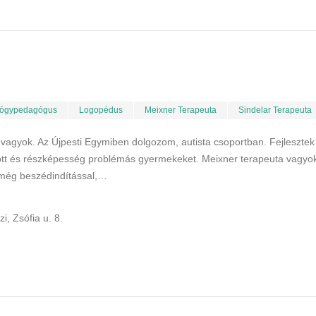
ógypedagógus
Logopédus
Meixner Terapeuta
Sindelar Terapeuta
gyok. Az Újpesti Egymiben dolgozom, autista csoportban. Fejlesztek
zott és részképesség problémás gyermekeket. Meixner terapeuta vagyo
még beszédindítással,…
, Zsófia u. 8.