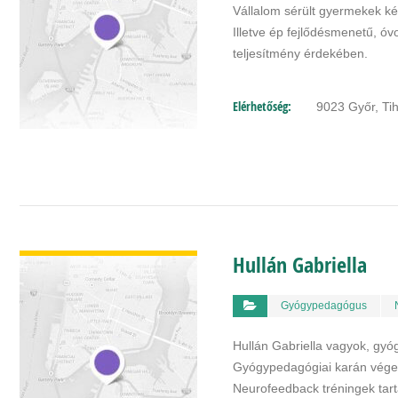
Vállalom sérült gyermekek ké
Illetve ép fejlődésmenetű, óv
teljesítmény érdekében.
Elérhetőség:
9023 Győr, Tih
BŐVEBBEN
Hullán Gabriella
Gyógypedagógus
Hullán Gabriella vagyok, gy
Gyógypedagógiai karán végez
Neurofeedback tréningek tart