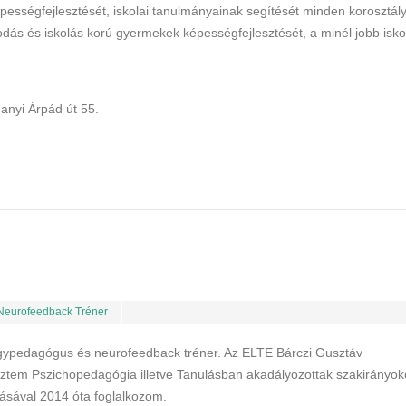
pességfejlesztését, iskolai tanulmányainak segítését minden korosztál
odás és iskolás korú gyermekek képességfejlesztését, a minél jobb isko
anyi Árpád út 55.
Neurofeedback Tréner
ógypedagógus és neurofeedback tréner. Az ELTE Bárczi Gusztáv
tem Pszichopedagógia illetve Tanulásban akadályozottak szakirányok
ásával 2014 óta foglalkozom.