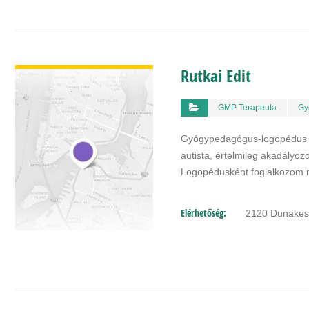
BŐVEBBEN
Rutkai Edit
GMP Terapeuta
Gy
Gyógypedagógus-logopédus va
autista, értelmileg akadályo
Logopédusként foglalkozom 
Elérhetőség:
2120 Dunakeszi