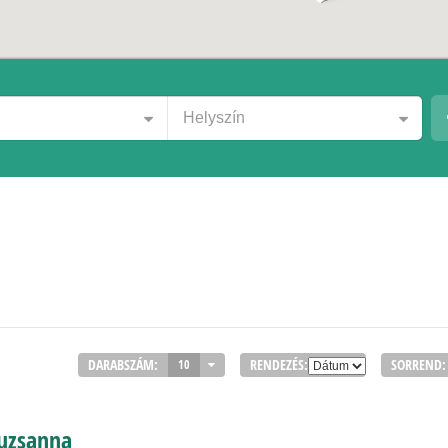
Helyszín
DARABSZÁM:
RENDEZÉS:
SORREND:
10
suzsanna