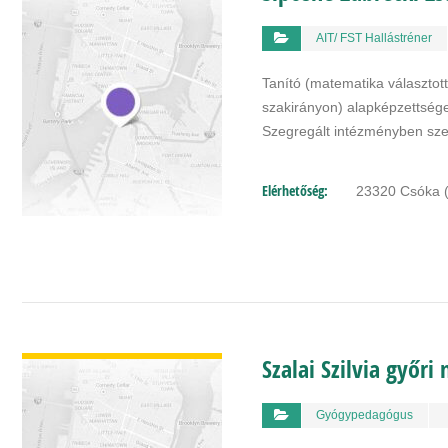
AIT/ FST Hallástréner
Tanító (matematika választot
szakirányon) alapképzettsége
Szegregált intézményben sz
Elérhetőség:
23320 Csóka (
BŐVEBBEN
Szalai Szilvia győ
Gyógypedagógus