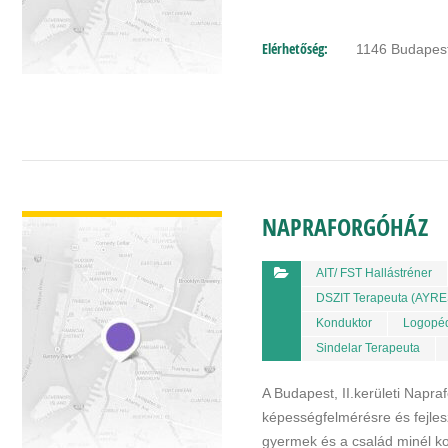
Elérhetőség:
1146 Budapest
BŐVEBBEN
NAPRAFORGÓHÁZ
AIT/ FST Hallástréner
DSZIT Terapeuta (AYRE
Konduktor
Logopé
Sindelar Terapeuta
A Budapest, II.kerületi Nap
képességfelmérésre és fejlesz
gyermek és a család minél k