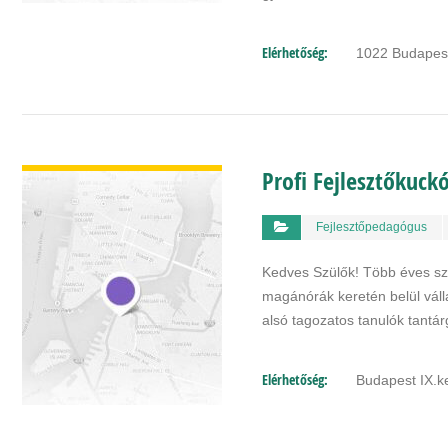
Elérhetőség:
1022 Budapes
BŐVEBBEN
Profi Fejlesztőkuck
Fejlesztőpedagógus
Kedves Szülők! Több éves sz
magánórák keretén belül válla
alsó tagozatos tanulók tantá
Elérhetőség:
Budapest IX.ke