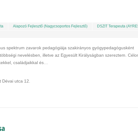
ta
Alapozó Fejlesztő (nagycsoportos Fejlesztő)
DSZIT Terapeuta (AYRE
us spektrum zavarok pedagógiája szakirányos gyógypedagógusként
s többségi nevelésben, illetve az Egyesült Királyságban szereztem. Cél
ekkel, családjaikkal és…
 Dévai utca 12.
sa