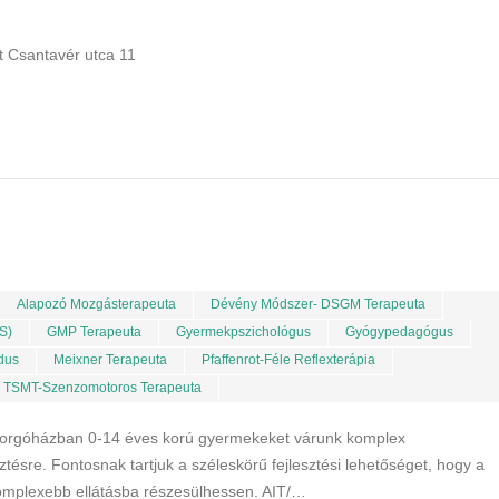
 Csantavér utca 11
Alapozó Mozgásterapeuta
Dévény Módszer- DSGM Terapeuta
S)
GMP Terapeuta
Gyermekpszichológus
Gyógypedagógus
dus
Meixner Terapeuta
Pfaffenrot-Féle Reflexterápia
TSMT-Szenzomotoros Terapeuta
raforgóházban 0-14 éves korú gyermekeket várunk komplex
tésre. Fontosnak tartjuk a széleskörű fejlesztési lehetőséget, hogy a
omplexebb ellátásba részesülhessen. AIT/…