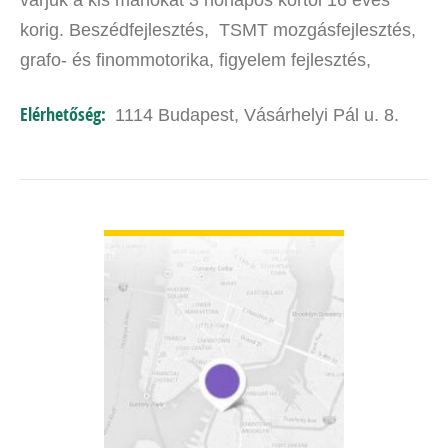
várjuk a kis manókat 3 hónapos kortól 16 éves
korig. Beszédfejlesztés, TSMT mozgásfejlesztés,
grafo- és finommotorika, figyelem fejlesztés,
tanulás segítés, korrepetálás, iskola előkészítés,
Elérhetőség:
1114 Budapest, Vásárhelyi Pál u. 8.
iskolai…
BŐVEBBEN