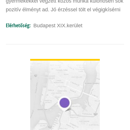
gyermekekkel végzett közös munka különösen sok
pozitív élményt ad. Jó érzéssel tölt el végigkísérni
őket fejlődésük útján. Munka-és
Elérhetőség:
Budapest XIX.kerület
szervezetpszichológus,…
BŐVEBBEN