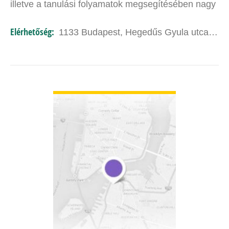
illetve a tanulási folyamatok megsegítésében nagy
gyakorlatra tettem szert, sajátos szempontból…
Elérhetőség:
1133 Budapest, Hegedűs Gyula utca 48.
BŐVEBBEN