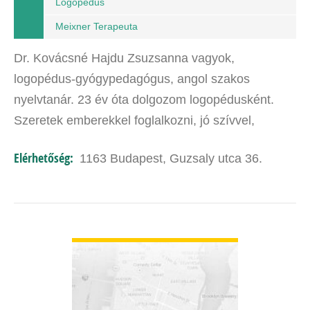
Logopédus
Meixner Terapeuta
Dr. Kovácsné Hajdu Zsuzsanna vagyok,
logopédus-gyógypedagógus, angol szakos
nyelvtanár. 23 év óta dolgozom logopédusként.
Szeretek emberekkel foglalkozni, jó szívvel,
örömmel végzem a hivatásomat. Folyamatosan
Elérhetőség:
1163 Budapest, Guzsaly utca 36.
képzem magam, hogy minél hatékonyabban…
BŐVEBBEN