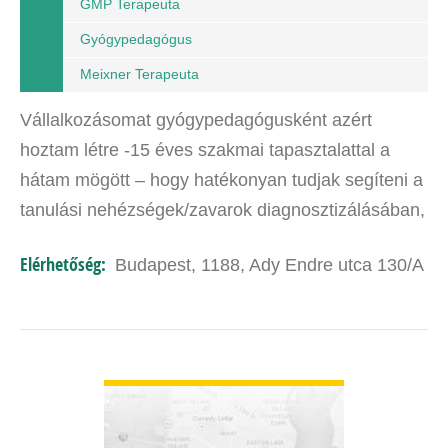
GMP Terapeuta
Gyógypedagógus
Meixner Terapeuta
Vállalkozásomat gyógypedagógusként azért
hoztam létre -15 éves szakmai tapasztalattal a
hátam mögött – hogy hatékonyan tudjak segíteni a
tanulási nehézségek/zavarok diagnosztizálásában,
megelőzésében és terápiáiban a hozzám forduló…
Elérhetőség:
Budapest, 1188, Ady Endre utca 130/A
BŐVEBBEN