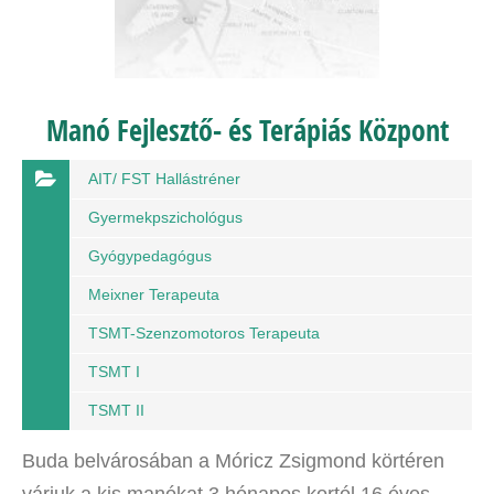
Manó Fejlesztő- és Terápiás Központ
AIT/ FST Hallástréner
Gyermekpszichológus
Gyógypedagógus
Meixner Terapeuta
TSMT-Szenzomotoros Terapeuta
TSMT I
TSMT II
Buda belvárosában a Móricz Zsigmond körtéren