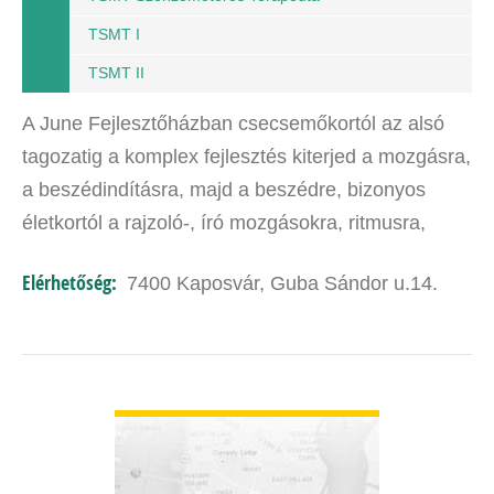
TSMT I
TSMT II
A June Fejlesztőházban csecsemőkortól az alsó
tagozatig a komplex fejlesztés kiterjed a mozgásra,
a beszédindításra, majd a beszédre, bizonyos
életkortól a rajzoló-, író mozgásokra, ritmusra,
térben való eligazodásra, a figyelemzavar,
Elérhetőség:
7400 Kaposvár, Guba Sándor u.14.
hiperaktivitás…
BŐVEBBEN