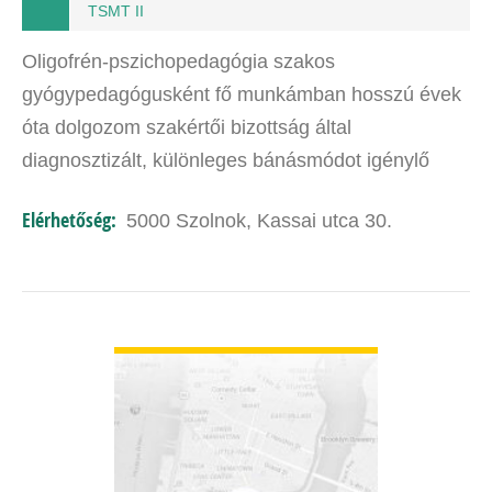
TSMT II
Oligofrén-pszichopedagógia szakos
gyógypedagógusként fő munkámban hosszú évek
óta dolgozom szakértői bizottság által
diagnosztizált, különleges bánásmódot igénylő
gyerekekkel: a diagnózis széles spektrumán.
Elérhetőség:
5000 Szolnok, Kassai utca 30.
Sokféle kiváló kognitív fejlesztő…
BŐVEBBEN