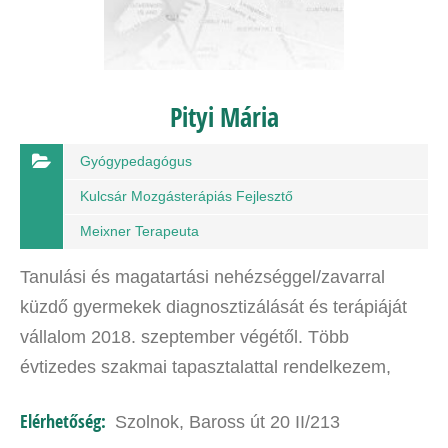
Pityi Mária
Gyógypedagógus
Kulcsár Mozgásterápiás Fejlesztő
Meixner Terapeuta
Tanulási és magatartási nehézséggel/zavarral
küzdő gyermekek diagnosztizálását és terápiáját
vállalom 2018. szeptember végétől. Több
évtizedes szakmai tapasztalattal rendelkezem,
mint pszichopedagógus. A Meixner-féle diszlexia,
Elérhetőség:
Szolnok, Baross út 20 II/213
diszgráfia és a…