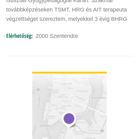
Gusztáv Gyógypedagógiai Karán. Szakmai
továbbképzéseken TSMT, HRG és AIT terapeuta
végzettséget szereztem, melyekkel 3 évig BHRG
Alapítványnál is dolgoztam. Jelenleg a mindennapi
Elérhetőség:
2000 Szentendre
munkámat a korai fejlesztés…
BŐVEBBEN