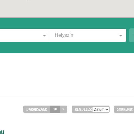
Helyszín
DARABSZÁM:
RENDEZÉS:
SORREND:
10
hu