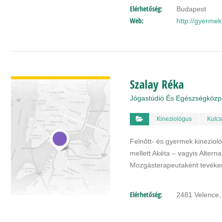
Elérhetőség:
Budapest
Web:
http://gyermek
BŐVEBBEN
Szalay Réka
Jógastúdió És Egészségközp
Kineziológus
Kulcs
Felnőtt- és gyermek kinezio
mellett Akéta – vagyis Alter
Mozgásterapeutaként tevéke
Elérhetőség:
2481 Velence, 