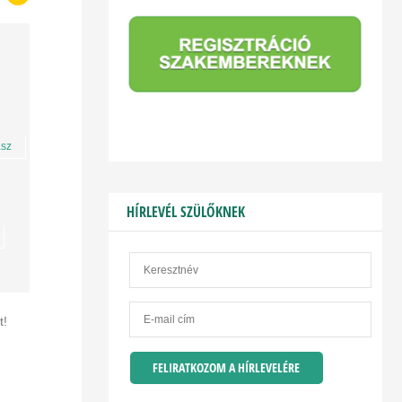
ász
HÍRLEVÉL SZÜLŐKNEK
ét!