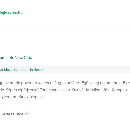
fejlesztes.hu
ont - ReNew Club
ár Mozgásterápiás Fejlesztő
lógusként dolgozom a velencei Jogastúdió és Egészségközpontban. Ez
natív Képességfejlesztő Tanácsadó- és a Kulcsár Mihályné féle Komplex
nykedem. Kineziológus,…
Kertész utca 22.