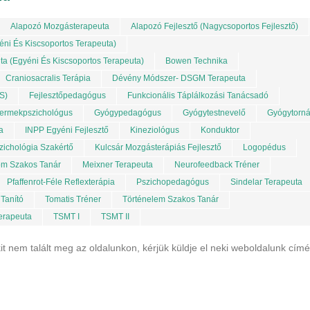
Alapozó Mozgásterapeuta
Alapozó Fejlesztő (nagycsoportos Fejlesztő)
éni És Kiscsoportos Terapeuta)
ta (egyéni És Kiscsoportos Terapeuta)
Bowen Technika
Craniosacralis Terápia
Dévény Módszer- DSGM Terapeuta
S)
Fejlesztőpedagógus
Funkcionális Táplálkozási Tanácsadó
ermekpszichológus
Gyógypedagógus
Gyógytestnevelő
Gyógytorn
a
INPP Egyéni Fejlesztő
Kineziológus
Konduktor
zichológia Szakértő
Kulcsár Mozgásterápiás Fejlesztő
Logopédus
om Szakos Tanár
Meixner Terapeuta
Neurofeedback Tréner
Pfaffenrot-Féle Reflexterápia
Pszichopedagógus
Sindelar Terapeuta
Tanító
Tomatis Tréner
Történelem Szakos Tanár
erapeuta
TSMT I
TSMT II
it nem talált meg az oldalunkon, kérjük küldje el neki weboldalunk cím