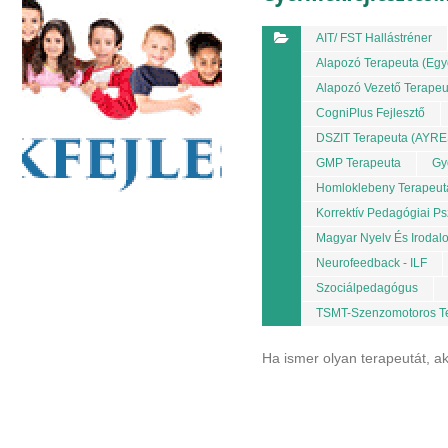
AIT/ FST Hallástréner
Alapozó Terapeuta (egy
Alapozó Vezető Terapeu
CogniPlus Fejlesztő
DSZIT Terapeuta (AYRE
GMP Terapeuta
Gy
Homloklebeny Terapeut
Korrektív Pedagógiai Ps
Magyar Nyelv És Irodal
Neurofeedback - ILF
Szociálpedagógus
TSMT-Szenzomotoros T
Ha ismer olyan terapeutát, ak